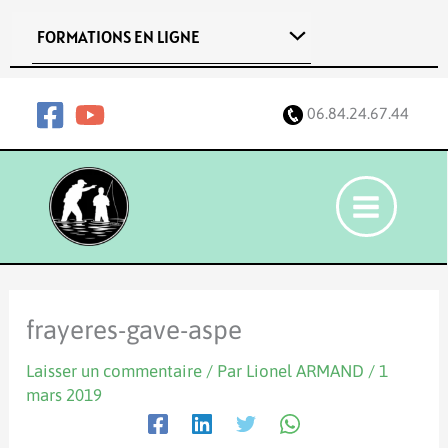
Aller
FORMATIONS EN LIGNE
au
contenu
06.84.24.67.44
frayeres-gave-aspe
Laisser un commentaire
/ Par
Lionel ARMAND
/
1
mars 2019