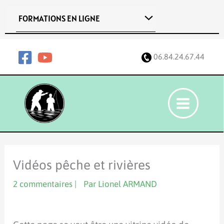
Aller
FORMATIONS EN LIGNE
au
contenu
06.84.24.67.44
Vidéos pêche et rivières
2 commentaires
|
Par
Lionel ARMAND