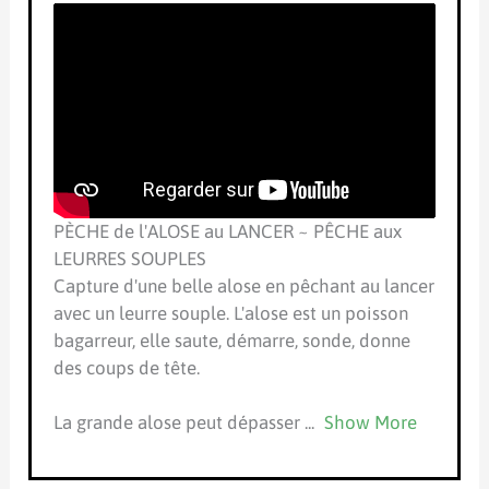
PÈCHE de l'ALOSE au LANCER ~ PÊCHE aux
LEURRES SOUPLES
Capture d'une belle alose en pêchant au lancer
avec un leurre souple. L'alose est un poisson
bagarreur, elle saute, démarre, sonde, donne
des coups de tête.
La grande alose peut dépasser
...
Show More