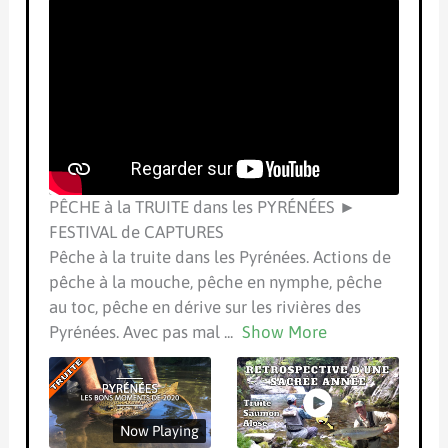
PÊCHE à la TRUITE dans les PYRÉNÉES ►
FESTIVAL de CAPTURES
Pêche à la truite dans les Pyrénées. Actions de
pêche à la mouche, pêche en nymphe, pêche
au toc, pêche en dérive sur les rivières des
Pyrénées. Avec pas mal
...
Show More
Now Playing