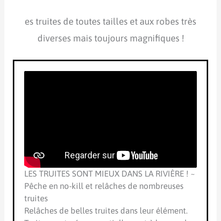
es truites de toutes tailles et aux robes très
diverses mais toujours magnifiques !
LES TRUITES SONT MIEUX DANS LA RIVIÈRE ! ~
Pêche en no-kill et relâches de nombreuses
truites
Relâches de belles truites dans leur élément.