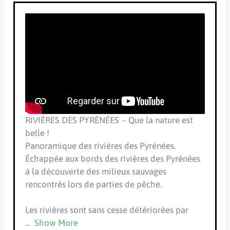
RIVIÈRES DES PYRÉNÉES ~ Que la nature est
belle !
Panoramique des rivières des Pyrénées.
Échappée aux bords des rivières des Pyrénées
à la découverte des milieux sauvages
rencontrés lors de parties de pêche.
Les rivières sont sans cesse détériorées par
...
Show More