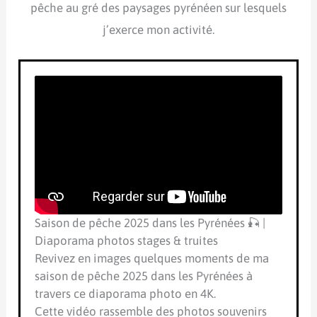
pêche au gré des paysages pyrénéen sur lesquels
j’exerce mon activité.
Saison de pêche 2025 dans les Pyrénées 🎣 |
Diaporama photos stages & truites
Revivez en images quelques moments de ma
saison de pêche 2025 dans les Pyrénées à
travers ce diaporama photo en 4K.
Cette vidéo rassemble des photos souvenirs