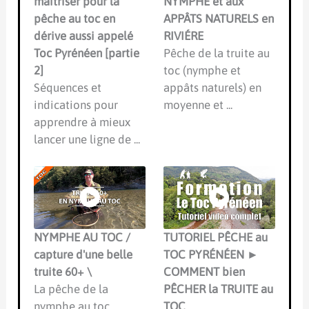
maitriser pour la
NYMPHE et aux
pêche au toc en
APPÂTS NATURELS en
dérive aussi appelé
RIVIÉRE
Toc Pyrénéen [partie
Pêche de la truite au
2]
toc (nymphe et
Séquences et
appâts naturels) en
indications pour
moyenne et ...
apprendre à mieux
lancer une ligne de ...
NYMPHE AU TOC /
TUTORIEL PÊCHE au
capture d'une belle
TOC PYRÉNÉEN ►
truite 60+ \
COMMENT bien
La pêche de la
PÊCHER la TRUITE au
nymphe au toc
TOC