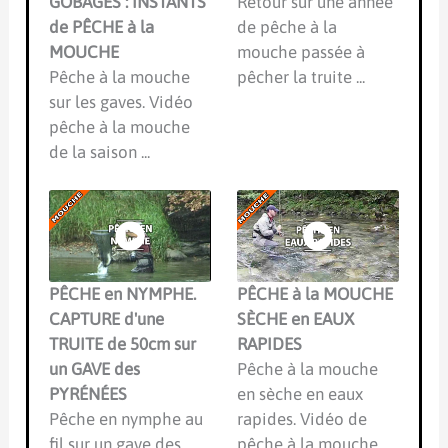
GOBAGES : INSTANTS
Retour sur une année
de PÊCHE à la
de pêche à la
MOUCHE
mouche passée à
Pêche à la mouche
pêcher la truite ...
sur les gaves. Vidéo
pêche à la mouche
de la saison ...
PÊCHE en NYMPHE.
PÊCHE à la MOUCHE
CAPTURE d'une
SÈCHE en EAUX
TRUITE de 50cm sur
RAPIDES
un GAVE des
Pêche à la mouche
PYRÉNÉES
en sèche en eaux
Pêche en nymphe au
rapides. Vidéo de
fil sur un gave des
pêche à la mouche ...