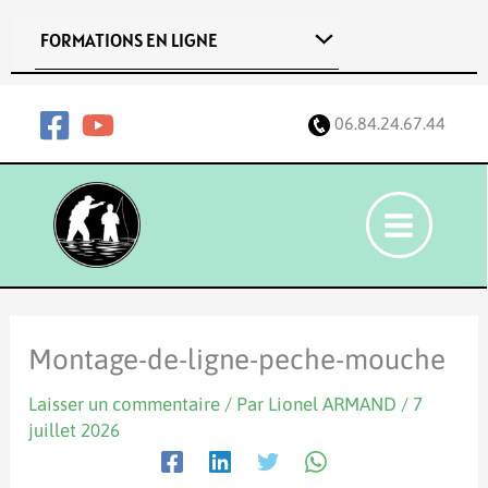
Aller
FORMATIONS EN LIGNE
au
contenu
06.84.24.67.44
Montage-de-ligne-peche-mouche
Laisser un commentaire
/ Par
Lionel ARMAND
/
7
juillet 2026