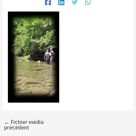
←
Fichier média
précédent