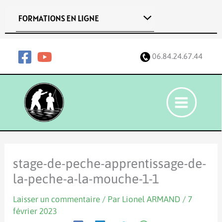
Aller
FORMATIONS EN LIGNE
au
contenu
06.84.24.67.44
stage-de-peche-apprentissage-de-
la-peche-a-la-mouche-1-1
Laisser un commentaire
/ Par
Lionel ARMAND
/
7
février 2023