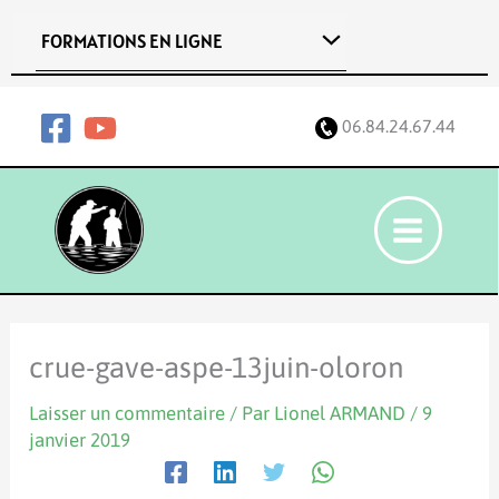
Aller
FORMATIONS EN LIGNE
au
contenu
06.84.24.67.44
crue-gave-aspe-13juin-oloron
Laisser un commentaire
/ Par
Lionel ARMAND
/
9
janvier 2019