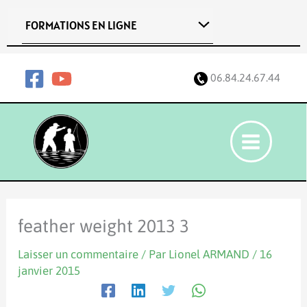
Aller
FORMATIONS EN LIGNE
au
contenu
06.84.24.67.44
feather weight 2013 3
Laisser un commentaire
/ Par
Lionel ARMAND
/
16
janvier 2015