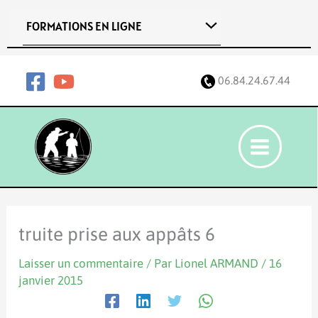
Aller
FORMATIONS EN LIGNE
au
contenu
06.84.24.67.44
truite prise aux appâts 6
Laisser un commentaire
/ Par
Lionel ARMAND
/
16
janvier 2015