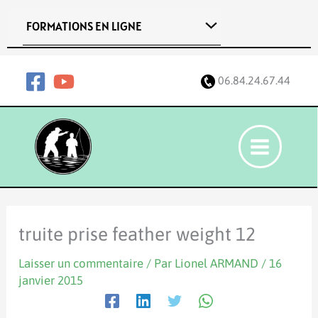
Aller
FORMATIONS EN LIGNE
au
contenu
06.84.24.67.44
truite prise feather weight 12
Laisser un commentaire
/ Par
Lionel ARMAND
/
16
janvier 2015