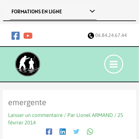
Aller
FORMATIONS EN LIGNE
au
contenu
06.84.24.67.44
emergente
Laisser un commentaire
/ Par
Lionel ARMAND
/
25
février 2014