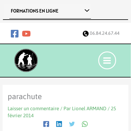
Aller
FORMATIONS EN LIGNE
au
contenu
06.84.24.67.44
parachute
Laisser un commentaire
/ Par
Lionel ARMAND
/
25
février 2014