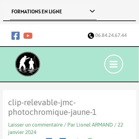
Aller
FORMATIONS EN LIGNE
au
contenu
06.84.24.67.44
clip-relevable-jmc-
photochromique-jaune-1
Laisser un commentaire
/ Par
Lionel ARMAND
/
22
janvier 2024