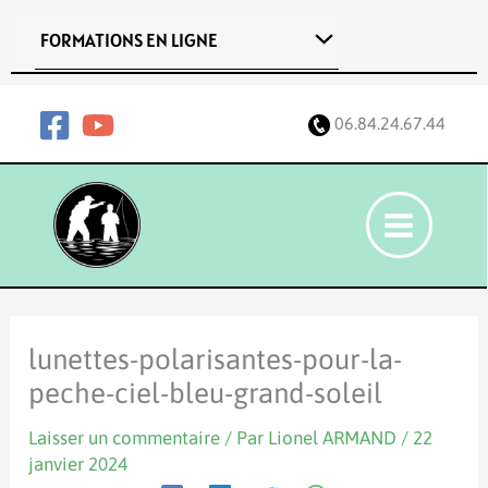
Aller
FORMATIONS EN LIGNE
au
contenu
06.84.24.67.44
lunettes-polarisantes-pour-la-
peche-ciel-bleu-grand-soleil
Laisser un commentaire
/ Par
Lionel ARMAND
/
22
janvier 2024