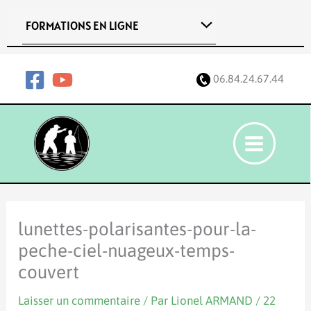
Aller
FORMATIONS EN LIGNE
au
contenu
06.84.24.67.44
lunettes-polarisantes-pour-la-
peche-ciel-nuageux-temps-
couvert
Laisser un commentaire
/ Par
Lionel ARMAND
/
22