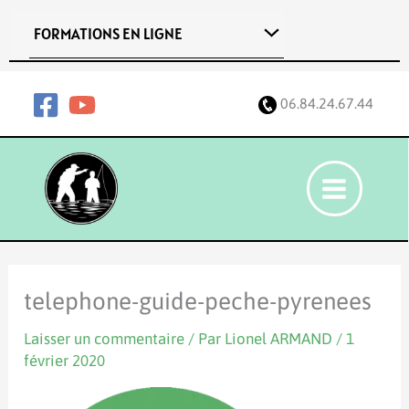
Aller
FORMATIONS EN LIGNE
au
contenu
06.84.24.67.44
telephone-guide-peche-pyrenees
Laisser un commentaire
/ Par
Lionel ARMAND
/
1
février 2020