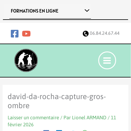
Aller
FORMATIONS EN LIGNE
au
contenu
06.84.24.67.44
david-da-rocha-capture-gros-
ombre
Laisser un commentaire
/ Par
Lionel ARMAND
/
11
février 2026