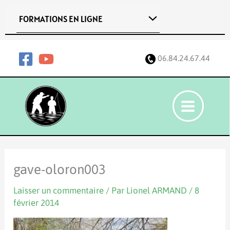
Aller
FORMATIONS EN LIGNE
au
contenu
06.84.24.67.44
gave-oloron003
Laisser un commentaire
/ Par
Lionel ARMAND
/
8
février 2014