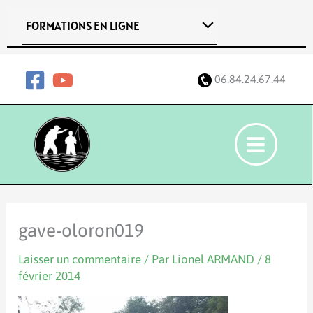
Aller
FORMATIONS EN LIGNE
au
contenu
06.84.24.67.44
gave-oloron019
Laisser un commentaire
/ Par
Lionel ARMAND
/
8
février 2014