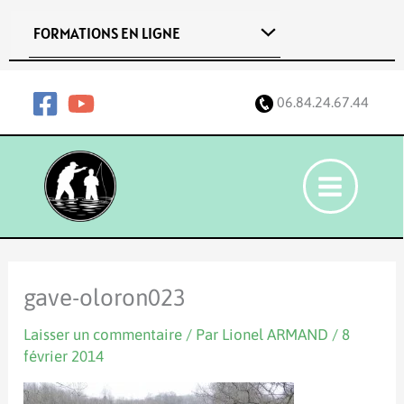
Aller
FORMATIONS EN LIGNE
au
contenu
06.84.24.67.44
gave-oloron023
Laisser un commentaire
/ Par
Lionel ARMAND
/
8
février 2014