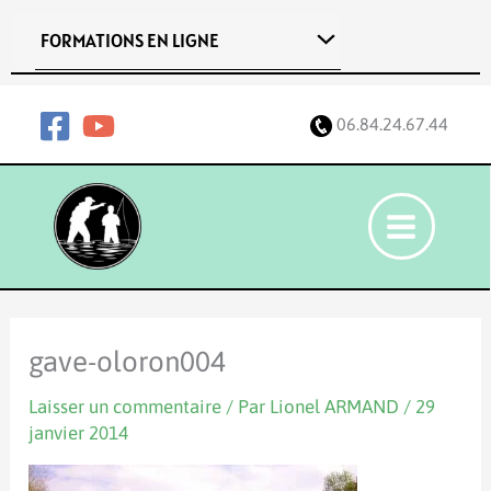
Aller
FORMATIONS EN LIGNE
au
contenu
06.84.24.67.44
gave-oloron004
Laisser un commentaire
/ Par
Lionel ARMAND
/
29
janvier 2014