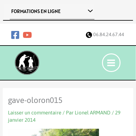
Aller
FORMATIONS EN LIGNE
au
contenu
06.84.24.67.44
gave-oloron015
Laisser un commentaire
/ Par
Lionel ARMAND
/
29
janvier 2014