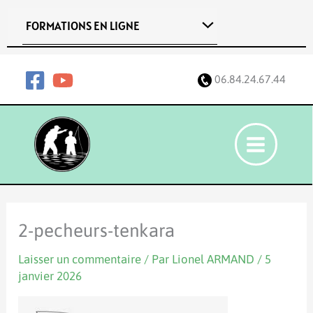
Aller
FORMATIONS EN LIGNE
au
contenu
06.84.24.67.44
2-pecheurs-tenkara
Laisser un commentaire
/ Par
Lionel ARMAND
/
5
janvier 2026