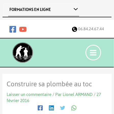
Aller
FORMATIONS EN LIGNE
au
contenu
06.84.24.67.44
Construire sa plombée au toc
Laisser un commentaire
/ Par
Lionel ARMAND
/
27
février 2016