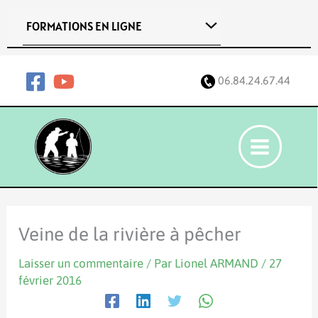
Aller
FORMATIONS EN LIGNE
au
contenu
06.84.24.67.44
Veine de la rivière à pêcher
Laisser un commentaire
/ Par
Lionel ARMAND
/
27
février 2016