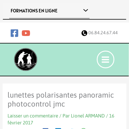
Aller
FORMATIONS EN LIGNE
au
contenu
06.84.24.67.44
lunettes polarisantes panoramic
photocontrol jmc
Laisser un commentaire
/ Par
Lionel ARMAND
/
16
février 2017