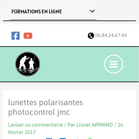
Aller
FORMATIONS EN LIGNE
au
contenu
06.84.24.67.44
lunettes polarisantes
photocontrol jmc
Laisser un commentaire
/ Par
Lionel ARMAND
/
16
février 2017