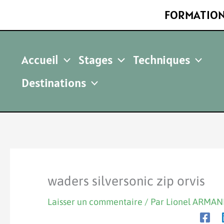
Aller
FORMATION
au
contenu
Accueil
Stages
Techniques
Destinations
waders silversonic zip orvis
Laisser un commentaire
/ Par
Lionel ARMA