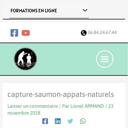
Aller
FORMATIONS EN LIGNE
au
contenu
06.84.24.67.44
capture-saumon-appats-naturels
Laisser un commentaire
/ Par
Lionel ARMAND
/
23
novembre 2018