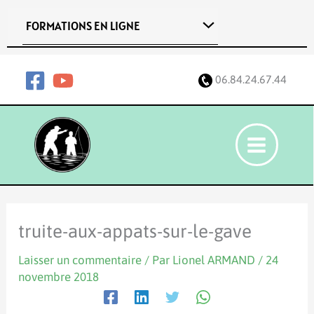
Aller
FORMATIONS EN LIGNE
au
contenu
06.84.24.67.44
truite-aux-appats-sur-le-gave
Laisser un commentaire
/ Par
Lionel ARMAND
/
24
novembre 2018