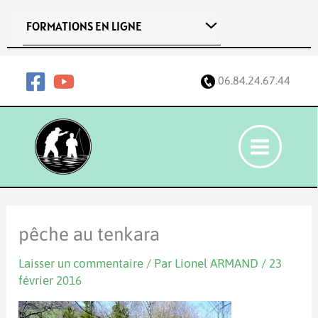
Aller
FORMATIONS EN LIGNE
au
contenu
06.84.24.67.44
pêche au tenkara
Laisser un commentaire
/ Par
Lionel ARMAND
/
23
février 2016