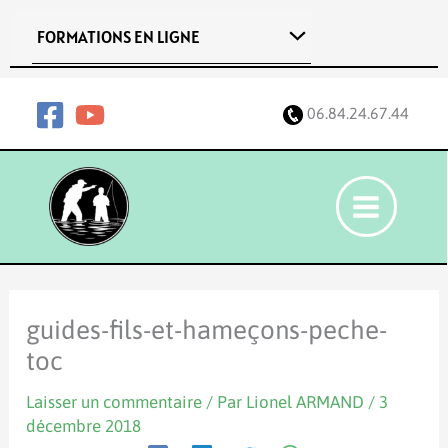
Aller
FORMATIONS EN LIGNE
au
contenu
06.84.24.67.44
guides-fils-et-hameçons-peche-
toc
Laisser un commentaire
/ Par
Lionel ARMAND
/
3
décembre 2018