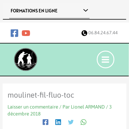
Aller
FORMATIONS EN LIGNE
au
contenu
06.84.24.67.44
moulinet-fil-fluo-toc
Laisser un commentaire
/ Par
Lionel ARMAND
/
3
décembre 2018