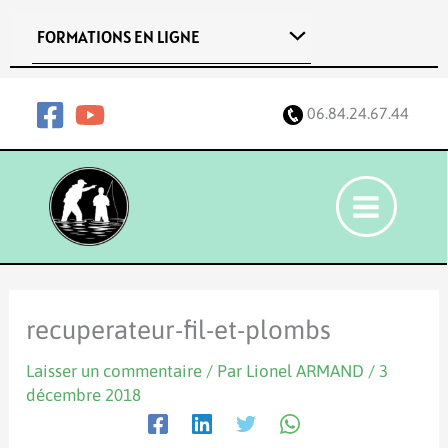
Aller
FORMATIONS EN LIGNE
au
contenu
06.84.24.67.44
recuperateur-fil-et-plombs
Laisser un commentaire
/ Par
Lionel ARMAND
/
3
décembre 2018