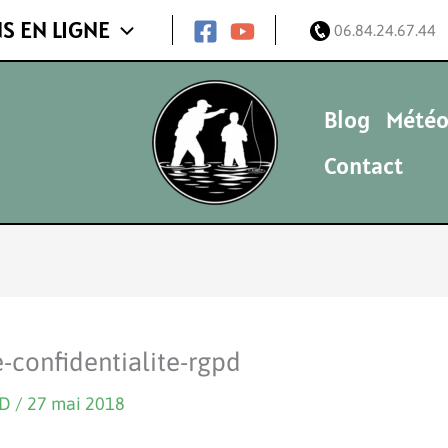
S EN LIGNE
06.84.24.67.44
Blog
Météo
Contact
e-confidentialite-rgpd
ND
/
27 mai 2018