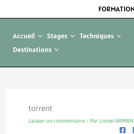
Aller
FORMATION
au
contenu
Accueil
Stages
Techniques
Destinations
torrent
Laisser un commentaire
/ Par
Lionel ARMA