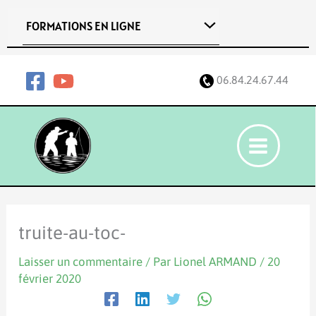
Aller
FORMATIONS EN LIGNE
au
contenu
06.84.24.67.44
truite-au-toc-
Laisser un commentaire
/ Par
Lionel ARMAND
/
20
février 2020