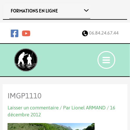
Aller
FORMATIONS EN LIGNE
au
contenu
06.84.24.67.44
IMGP1110
Laisser un commentaire
/ Par
Lionel ARMAND
/
16
décembre 2012