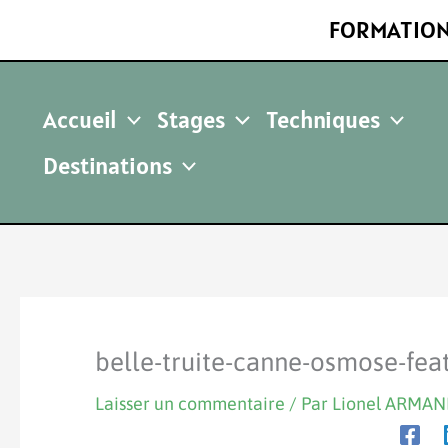
Aller
FORMATION
au
contenu
Accueil
Stages
Techniques
Destinations
belle-truite-canne-osmose-fea
Laisser un commentaire
/ Par
Lionel ARMA