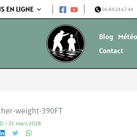
S EN LIGNE
06.84.24.67.44
Blog
Météo
Contact
ther-weight-390FT
ND
/
31 mars 2018