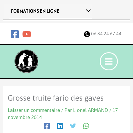
Aller
FORMATIONS EN LIGNE
au
contenu
06.84.24.67.44
Grosse truite fario des gaves
Laisser un commentaire
/ Par
Lionel ARMAND
/
17
novembre 2014