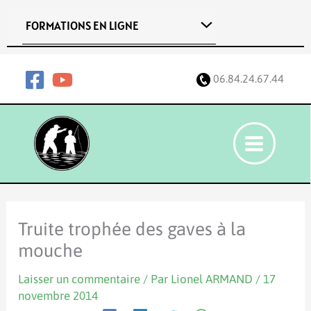
Aller
FORMATIONS EN LIGNE
au
contenu
06.84.24.67.44
Truite trophée des gaves à la
mouche
Laisser un commentaire
/ Par
Lionel ARMAND
/
17
novembre 2014