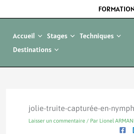
Aller
FORMATION
au
contenu
Accueil
Stages
Techniques
Destinations
jolie-truite-capturée-en-nymp
Laisser un commentaire
/ Par
Lionel ARMA