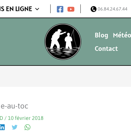
S EN LIGNE
06.84.24.67.44
Blog
Météo
Contact
he-au-toc
ND
/
10 février 2018