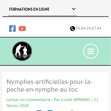
Aller
FORMATIONS EN LIGNE
au
contenu
06.84.24.67.44
Nymphes-artificielles-pour-la-
peche-en-nymphe-au-toc
Laisser un commentaire
/ Par
Lionel ARMAND
/
11
février 2018