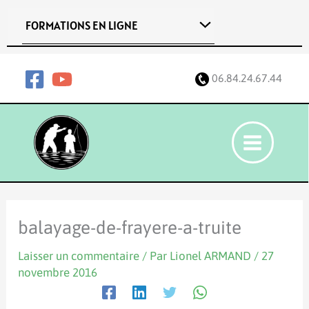
Aller
FORMATIONS EN LIGNE
au
contenu
06.84.24.67.44
balayage-de-frayere-a-truite
Laisser un commentaire
/ Par
Lionel ARMAND
/
27
novembre 2016