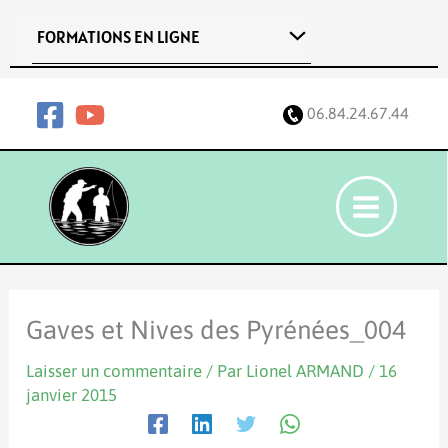
Aller
FORMATIONS EN LIGNE
au
contenu
06.84.24.67.44
Gaves et Nives des Pyrénées_004
Laisser un commentaire
/ Par
Lionel ARMAND
/
16
janvier 2015