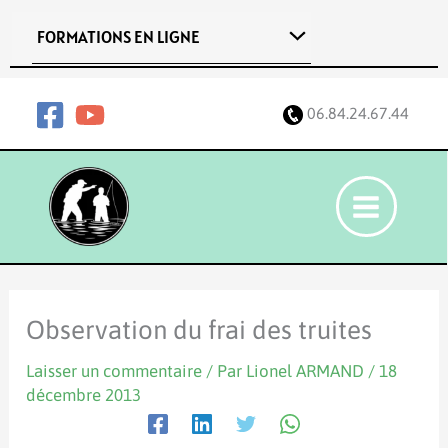
Aller
FORMATIONS EN LIGNE
au
contenu
06.84.24.67.44
Observation du frai des truites
Laisser un commentaire
/ Par
Lionel ARMAND
/
18
décembre 2013