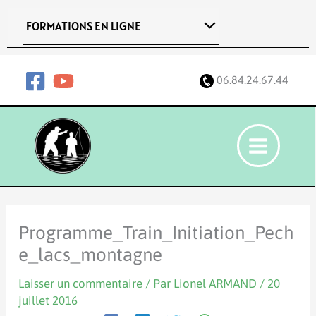
Aller
FORMATIONS EN LIGNE
au
contenu
06.84.24.67.44
Programme_Train_Initiation_Pech
e_lacs_montagne
Laisser un commentaire
/ Par
Lionel ARMAND
/
20
juillet 2016