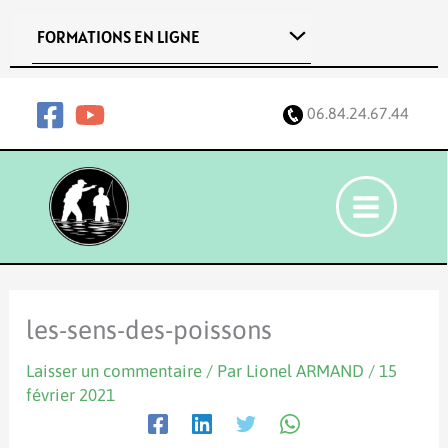
Aller
FORMATIONS EN LIGNE
au
contenu
06.84.24.67.44
les-sens-des-poissons
Laisser un commentaire
/ Par
Lionel ARMAND
/
15
février 2021