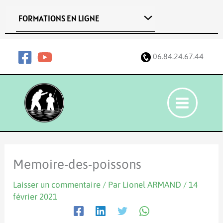
Aller
FORMATIONS EN LIGNE
au
contenu
06.84.24.67.44
Memoire-des-poissons
Laisser un commentaire
/ Par
Lionel ARMAND
/
14
février 2021