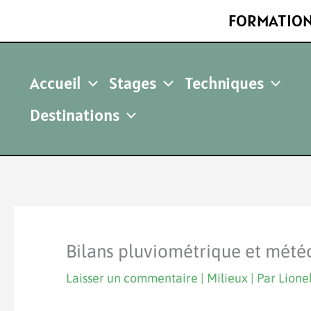
Aller
FORMATION
au
contenu
Accueil
Stages
Techniques
Destinations
Bilans pluviométrique et météo
Laisser un commentaire
|
Milieux
| Par
Lion