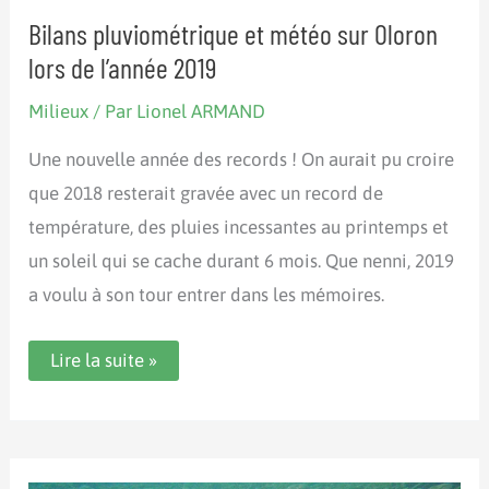
Bilans pluviométrique et météo sur Oloron
lors de l’année 2019
Milieux
/ Par
Lionel ARMAND
Une nouvelle année des records ! On aurait pu croire
que 2018 resterait gravée avec un record de
température, des pluies incessantes au printemps et
un soleil qui se cache durant 6 mois. Que nenni, 2019
a voulu à son tour entrer dans les mémoires.
Bilans
Lire la suite »
pluviométrique
et
météo
sur
Oloron
lors
de