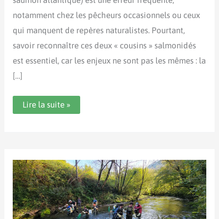
notamment chez les pêcheurs occasionnels ou ceux
qui manquent de repères naturalistes. Pourtant,
savoir reconnaître ces deux « cousins » salmonidés
est essentiel, car les enjeux ne sont pas les mêmes : la
[…]
Différences
Lire la suite »
entre
une
truite
fario
et
un
tacon
:
apprendre
à
ne
plus
les