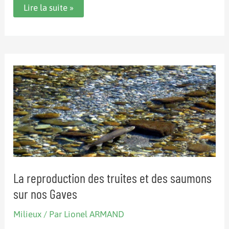
Croissance
Lire la suite »
de
la
truite
fario
sur
le
bassin
versant
du
gave
d’Oloron
La reproduction des truites et des saumons
sur nos Gaves
Milieux
/ Par
Lionel ARMAND