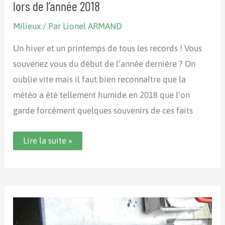
lors de l’année 2018
Milieux
/ Par
Lionel ARMAND
Un hiver et un printemps de tous les records ! Vous
souvenez vous du début de l’année dernière ? On
oublie vite mais il faut bien reconnaître que la
météo a été tellement humide en 2018 que l’on
garde forcément quelques souvenirs de ces faits
Bilan
Lire la suite »
pluviomètrique
et
météo
sur
Oloron
lors
de
l’année
2018