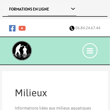
Aller
FORMATIONS EN LIGNE
au
contenu
06.84.24.67.44
Milieux
Informations liées aux milieux aquatiques