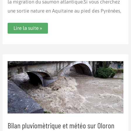
la migration du saumon atlantique.Si vous cherchez
une sortie nature en Aquitaine au pied des Pyrénées,
Animation
Lire la suite »
nature
:
observatoire
de
la
reproduction
des
salmonidés
Bilan pluviomètrique et météo sur Oloron