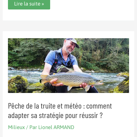
Pêche
Lire la suite »
électrique
:
immersion
au
cœur
d’un
inventaire
piscicole
sur
le
gave
de
Lourdios
Pêche de la truite et météo : comment
adapter sa stratégie pour réussir ?
Milieux
/ Par
Lionel ARMAND